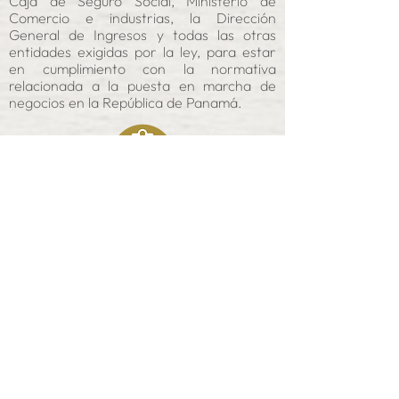
Caja de Seguro Social, Ministerio de
Comercio e industrias, la Dirección
General de Ingresos y todas las otras
entidades exigidas por la ley, para estar
en cumplimiento con la normativa
relacionada a la puesta en marcha de
negocios en la República de Panamá.
Peritajes para grandes
contribuyentes
Contamos con una importante
experiencia en la realización de peritajes
fiscales para empresas de gran impacto
económico en diversos sectores de la
economía panameña. Hemos brindado
nuestros servicios de auditoría, peritajes
contables y tributarios, y evaluación de